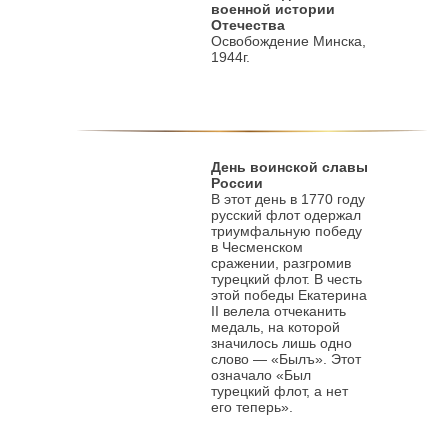
военной истории
Отечества
Освобождение Минска,
1944г.
День воинской славы
России
В этот день в 1770 году
русский флот одержал
триумфальную победу
в Чесменском
сражении, разгромив
турецкий флот. В честь
этой победы Екатерина
II велела отчеканить
медаль, на которой
значилось лишь одно
слово — «Былъ». Этот
означало «Был
турецкий флот, а нет
его теперь».