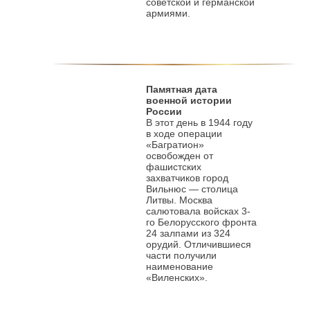
советской и германской
армиями.
Памятная дата
военной истории
России
В этот день в 1944 году
в ходе операции
«Багратион»
освобожден от
фашистских
захватчиков город
Вильнюс — столица
Литвы. Москва
салютовала войсках 3-
го Белорусского фронта
24 залпами из 324
орудий. Отличившиеся
части получили
наименование
«Виленских».