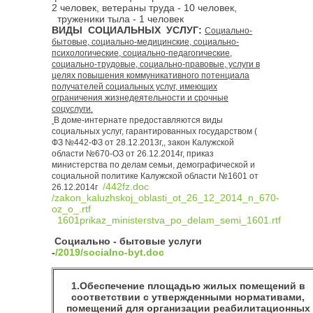
2 человек, ветераны труда - 10 человек,
труженики тыла - 1 человек
ВИДЫ СОЦИАЛЬНЫХ УСЛУГ:
Социально-
бытовые, социально-медицинские, социально-
психологические, социально-педагогические,
социально-трудовые, социально-правовые, услуги в
целях повышения коммуникативного потенциала
получателей социальных услуг, имеющих
ограничения жизнедеятельности и срочные
соцуслуги.
В доме-интернате предоставляются виды
социальных услуг, гарантированных государством (
ФЗ №442-ФЗ от 28.12.2013г,, закон Калужской
области №670-ОЗ от 26.12.2014г, приказ
министерства по делам семьи, демографической и
социальной политике Калужской области №1601 от
/442fz.doc
26.12.2014г
/zakon_kaluzhskoj_oblasti_ot_26_12_2014_n_670-
oz_o_.rtf
1601prikaz_ministerstva_po_delam_semi_1601.rtf
Cоциально - бытовые услуги
-
/2019/socialno-byt.doc
1.Обеспечение площадью жилых помещений в
соответствии с утвержденными нормативами,
помещений для организации реабилитационных