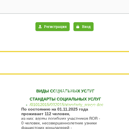
Регистрация
Вход
ГЛАВНАЯ
ИНФОРМАЦИЯ ОБ УЧРЕЖДЕНИИ
ВИДЫ СОЦИАЛЬНЫХ УСЛУГ
ДОКУМЕНТЫ
НОВОСТИ
СТАНДАРТЫ СОЦИАЛЬНЫХ УСЛУГ
-
/01012015/032015/standarty_novye.doc
ОТЗЫВЫ, ВОПРОСЫ И ОТВЕТЫ
По состоянию на 01.11.2025 года
проживает 112 человек
,
из них: вдовы погибших участников ВОВ -
ВИДЫ СОЦУСЛУГ
ИНФОРМАЦИЯ
0 человек, несовершеннолетние узники
фашистских концлагерей -