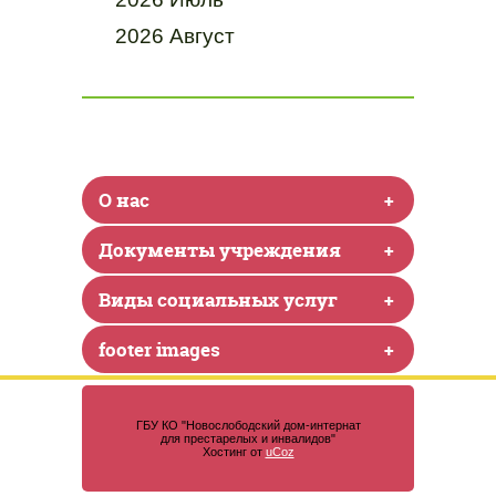
2026 Август
О нас
+
Документы учреждения
+
Виды социальных услуг
+
footer images
+
ГБУ КО "Новослободский дом-интернат
для престарелых и инвалидов"
Хостинг от
uCoz