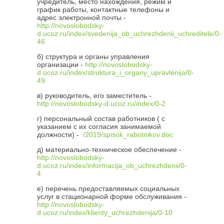
учредитель, место нахождения, режим и
график работы, контактные телефоны и
адрес электронной почты -
http://novoslobodsky-
d.ucoz.ru/index/svedenija_ob_uchrezhdenii_uchreditele/0-
46
б) структура и органы управления
организации -
http://novoslobodsky-
d.ucoz.ru/index/struktura_i_organy_upravlenija/0-
49
в) руководитель, его заместитель -
http://novoslobodsky-d.ucoz.ru/index/0-2
г) персональный состав работников ( с
указанием с их согласия занимаемой
должности) -
/2019/spisok_rabotnikov.doc
д) материально-техническое обеспечение -
http://novoslobodsky-
d.ucoz.ru/index/informacija_ob_uchrezhdenii/0-
4
е) перечень предоставляемых социальных
услуг в стационарной форме обслуживания -
http://novoslobodsky-
d.ucoz.ru/index/klienty_uchrezhdenija/0-10