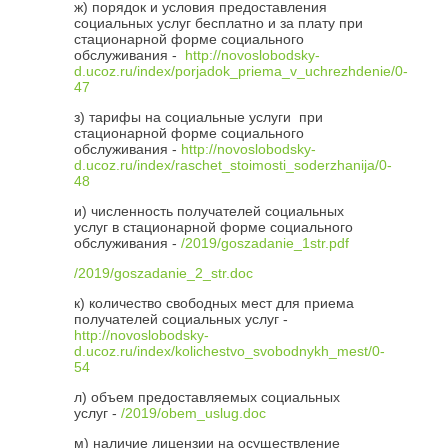
ж) порядок и условия предоставления
социальных услуг бесплатно и за плату при
стационарной форме социального
обслуживания -
http://novoslobodsky-
d.ucoz.ru/index/porjadok_priema_v_uchrezhdenie/0-
47
з) тарифы на социальные услуги при
стационарной форме социального
обслуживания -
http://novoslobodsky-
d.ucoz.ru/index/raschet_stoimosti_soderzhanija/0-
48
и) численность получателей социальных
услуг в стационарной форме социального
обслуживания -
/2019/goszadanie_1str.pdf
/2019/goszadanie_2_str.doc
к) количество свободных мест для приема
получателей социальных услуг -
http://novoslobodsky-
d.ucoz.ru/index/kolichestvo_svobodnykh_mest/0-
54
л) объем предоставляемых социальных
услуг -
/2019/obem_uslug.doc
м) наличие лицензии на осуществление