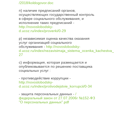
/2018/koldogovor.doc
п) наличие предписаний органов,
осуществляющих государственный контроль
в сфере социального обслуживания, и
исполнение таких предписаний -
http://novoslobodsky-
d.ucoz.ru/index/proverki/0-29
р) независимая оценка качества оказания
услуг организаций социального
обслуживания -
http://novoslobodsky-
d.ucoz.ru/index/nezavisimaja_sistema_ocenka_kachestva_
27
с) информация, которая размещается и
опубликовывается по решению поставщика
социальных услуг :
- противодействие коррупции -
http://novoslobodsky-
d.ucoz.ru/index/protivodejstvie_korrupcii/0-34
- защита персональных данных -
/
федеральный закон от 27.07.2006г №152-ФЗ
"О персональных данных".pdf