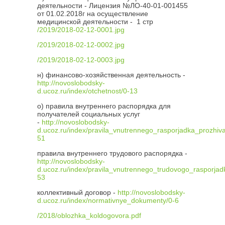
деятельности -
Лицензия №ЛО-40-01-001455
от 01.02.2018г на осуществление
медицинской деятельности - 1 стр
/2019/2018-02-12-0001.jpg
/2019/2018-02-12-0002.jpg
/2019/2018-02-12-0003.jpg
н) финансово-хозяйственная деятельность -
http://novoslobodsky-
d.ucoz.ru/index/otchetnost/0-13
о) правила внутреннего распорядка для
получателей социальных услуг
-
http://novoslobodsky-
d.ucoz.ru/index/pravila_vnutrennego_rasporjadka_prozhiva
51
правила внутреннего трудового распорядка -
http://novoslobodsky-
d.ucoz.ru/index/pravila_vnutrennego_trudovogo_rasporjad
53
коллективный договор -
http://novoslobodsky-
d.ucoz.ru/index/normativnye_dokumenty/0-6
/2018/oblozhka_koldogovora.pdf