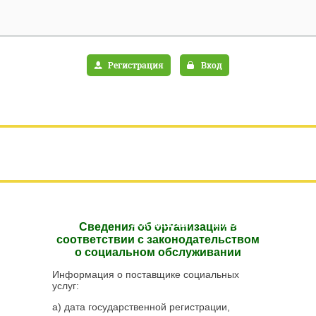
включе
28
Регистрация
Вход
ГЛАВНАЯ
ИНФОРМАЦИЯ ОБ УЧРЕЖДЕНИИ
ДОКУМЕНТЫ
НОВОСТИ
Сведения об организации в
соответствии с законодательством
о социальном обслуживании
ОТЗЫВЫ, ВОПРОСЫ И ОТВЕТЫ
Информация о поставщике социальных
услуг:
ВИДЫ СОЦУСЛУГ
ИНФОРМАЦИЯ
а) дата государственной регистрации,