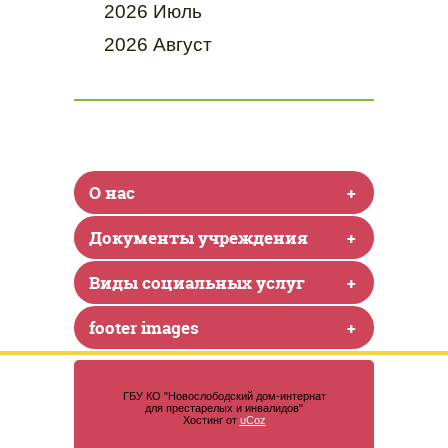
2026 Июль
2026 Август
О нас
+
Документы учреждения
+
Виды социальных услуг
+
footer images
+
ГБУ КО "Новослободский дом-интернат
для престарелых и инвалидов"
Хостинг от
uCoz