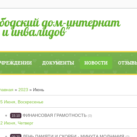
бодский дом-интернат
 и инвалидов"
УЧРЕЖДЕНИИ
ДОКУМЕНТЫ
НОВОСТИ
ОТЗЫВЫ
лавная
»
2023
»
Июнь
25 Июня, Воскресенье
ФИНАНСОВАЯ ГРАМОТНОСТЬ
15:10
(0)
22 Июня, Четверг
ДЕНЬ ПАМЯТИ И СКОРБИ - МИНУТА МОЛЧАНИЯ
09:20
(0)