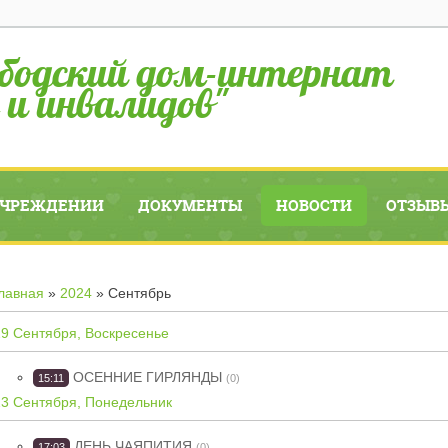
бодский дом-интернат
 и инвалидов"
УЧРЕЖДЕНИИ
ДОКУМЕНТЫ
НОВОСТИ
ОТЗЫВЫ
лавная
»
2024
»
Сентябрь
29 Сентября, Воскресенье
ОСЕННИЕ ГИРЛЯНДЫ
15:11
(0)
23 Сентября, Понедельник
ДЕНЬ ЧАЯПИТИЯ
17:03
(0)